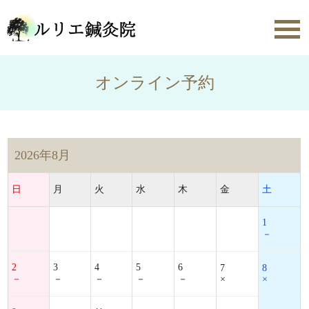
toggl
navig
オンライン予約
2026年8月
日
月
火
水
木
金
土
1
－
2
3
4
5
6
7
8
－
－
－
－
－
×
×