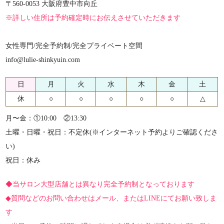
〒560-0053 大阪府豊中市向丘
※詳しい住所は予約確定時にお伝えさせていただきます
女性専門/完全予約制/完全プライベート空間
info@lulie-shinkyuin.com
日
月
火
水
木
金
土
休
○
○
○
○
○
△
月〜金：①10:00 ②13:30
土曜・日曜・祝日：不定休(※インターネット予約よりご確認くださ
い)
祝日：休み
◆当サロン大型店舗とは異なり完全予約制となっております
◆質問などのお問い合わせはメール、またはLINEにてお願い致しま
す