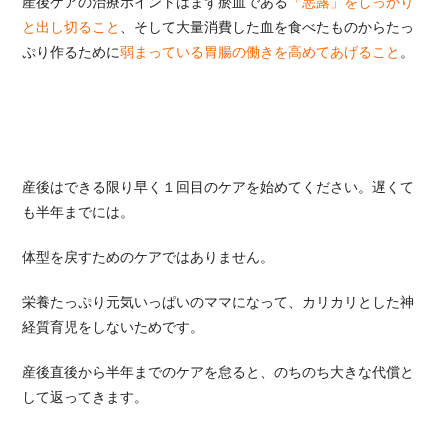
産後ケアの治療ポイントはまず瘀血である
「悪露」をしっかり
と出し切ること
、そして大量消費した血を食べたものからたっ
ぷり作るために
弱まっている胃腸の働きを高めてあげること
。
産後はできる限り早く１回目のケアを始めてください。遅くて
も半年までには。
体型を戻すためのケアではありません。
栄養たっぷり元気いっぱいのママになって、カリカリとした神
経質育児をしないためです。
産後直後から半年までのケアを怠ると、のちのち大きな代償と
して返ってきます。