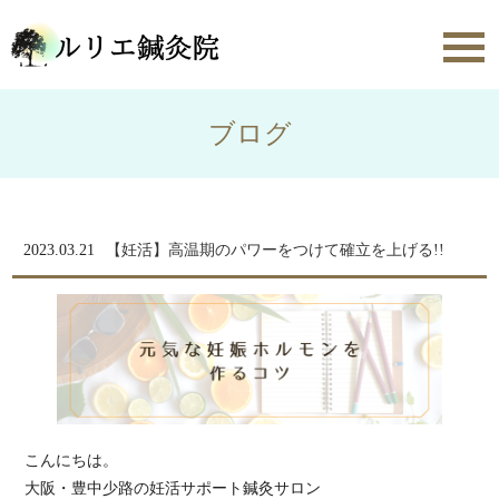
toggl
navig
ブログ
2023.03.21
【妊活】高温期のパワーをつけて確立を上げる!!
こんにちは。
大阪・豊中少路の妊活サポート鍼灸サロン