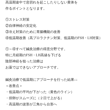
高温期途中で息切れを起こしたりしない黄体を
作るポイントとなります。
①ストレス対策
②自律神経の安定化
③冷え対策のために胃腸機能の改善
④低温期改善（高プロラクチン対策、低温期のFSH・LH対策）
①～④すべて鍼灸治療の得意分野です。
特に月経期のFSH・LH高値を下げる
陰部神経を狙った治療は
お薬ではできないアプローチです。
鍼灸治療で低温期にアプローチを行った結果↓↓
＜改善点＞
・低温期の平均が下がった（黄色のライン）
・排卵がスムーズに（２日で上がる）
・高温期の波形が三角から台形へ