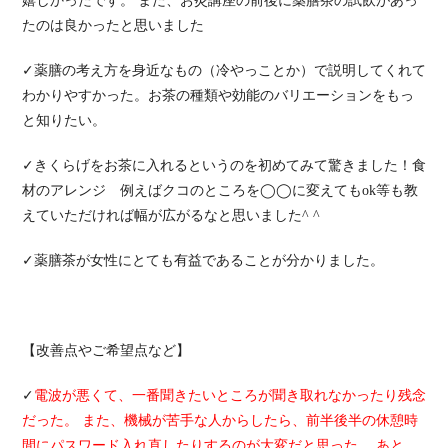
嬉しかったです。 また、お灸講座の前後に薬膳茶の試飲があっ
たのは良かったと思いました
✓薬膳の考え方を身近なもの（冷やっことか）で説明してくれて
わかりやすかった。お茶の種類や効能のバリエーションをもっ
と知りたい。
✓きくらげをお茶に入れるというのを初めてみて驚きました！食
材のアレンジ 例えばクコのところを◯◯に変えてもok等も教
えていただければ幅が広がるなと思いました^ ^
✓薬膳茶が女性にとても有益であることが分かりました。
【改善点やご希望点など】
✓
電波が悪くて、一番聞きたいところが聞き取れなかったり残念
だった。 また、機械が苦手な人からしたら、前半後半の休憩時
間にパスワード入れ直したりするのが大変だと思った。 あと、