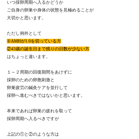
いつ採卵周期へ入るかどうか
ご自身の卵巣や身体の状態を見極めることが
大切かと思います。
ただし例外として
①AMHが1.0を切っている方
②43歳の誕生日まで残りの日数が少ない方
はちょっと違います。
１～２周期の回復期間をあけずに
採卵のための卵胞刺激と
卵巣疲労の鍼灸ケアを並行して
採卵へ進むべきではないかと思います。
本来であれば卵巣の疲れを取って
採卵周期へ入るべきですが
上記の①と②のような方は