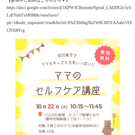
【参加申し込みはこちらから▼】
https://docs.google.com/forms/d/1KPW3CRnsnxbrNprn4_L3d3DGfc5yS-
LaFNubTvM0M0k/viewform?
pli=1&edit_requested=true&fbclid=PAZXh0bgNhZW0CMTEAAabvVi
CNXRYcg