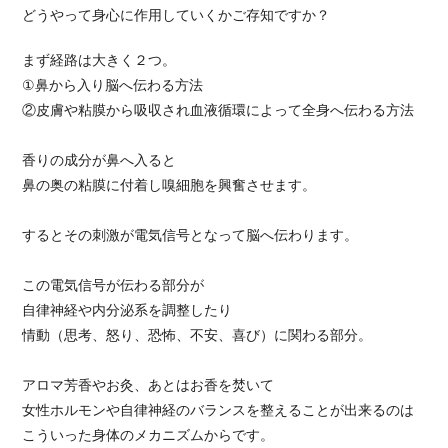
どうやって身心に作用していくかご存知ですか？
まず経路は大きく２つ。
①鼻から入り脳へ伝わる方法
②皮膚や粘膜から吸収され血液循環によって全身へ伝わる方法
香りの成分が鼻へ入ると
鼻の奥の粘膜に付着し嗅細胞を興奮させます。
するとその刺激が電気信号となって脳へ伝わります。
この電気信号が伝わる部分が
自律神経や内分泌系を調整したり
情動（思考、怒り、恐怖、不安、喜び）に関わる部分。
アロマ芳香やお灸、あとはお香を焚いて
女性ホルモンや自律神経のバランスを整えることが出来るのは
こういった身体のメカニズムからです。