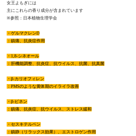
女王よもぎには
主にこれらの香り成分が含まれています
※参照：日本植物生理学会
・ゲルマクレンD
：鎮痛、抗炎症作用
・1,8-シネオール
：肝機能調整、抗炎症、抗ウイルス、抗菌、抗真菌
・β-カリオフィレン
：PMSのような黄体期のイライラ改善
・β-ピネン
：鎮痛、抗炎症、抗ウイルス、ストレス緩和
・セスキテルペン
：鎮静（リラックス効果）、エストロゲン作用