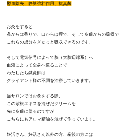
鬱血除去、静脈強壮作用、抗真菌
お灸をすると
鼻からは香りで、口からは煙で、そして皮膚からの吸収で
これらの成分をぎゅっと吸収できるのです。
そして電気信号によって脳（大脳辺縁系）へ
血液によって全身へ巡ることで
わたしたち鍼灸師は
クライアント様の不調を治療していきます。
当サロンではお灸をする際、
この紫根エキスを混ぜだクリームを
先に皮膚に塗るのですが
こちらにもアロマ精油を混ぜて作っています。
妊活さん、妊活さん以外の方、産後の方には